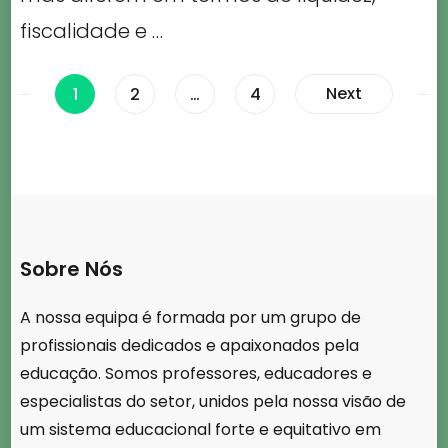
fiscalidade e …
Paginação
Page
Page
Page
Next
1
2
…
4
dos
conteúdos
Sobre Nós
A nossa equipa é formada por um grupo de
profissionais dedicados e apaixonados pela
educação. Somos professores, educadores e
especialistas do setor, unidos pela nossa visão de
um sistema educacional forte e equitativo em