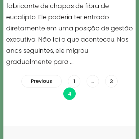
fabricante de chapas de fibra de
eucalipto. Ele poderia ter entrado
diretamente em uma posição de gestão
executiva. Não foi o que aconteceu. Nos
anos seguintes, ele migrou
gradualmente para …
Paginação
Previous
Page
Page
1
…
3
Page
4
dos
conteúdos