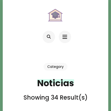
Skip
to
content
(Press
Enter)
Category
Noticias
Showing 34 Result(s)